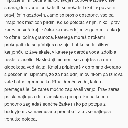
smaragdne vode, od katerih so nekateri skriti v povsem
pravljičnih gozdovih. Jame so prosto dostopne, vse pa
imajo nek mističen pridih. Ko se potopiš v njih, nikoli prav
zares ne veš, kaj te čaka za naslednjim vogalom. Lahko je
to ožina, polna gramoza, katerega moraš z rokami
prekopati, da se prebiješ čez njo. Lahko so to slikoviti
kanjončki iz žive skale, v katere je deroča voda izdolbla
nešteto fasetic. Naslednji moment se znajdeš na dnu
globokega vodnjaka. Kmalu priplavaš v ogromno dvorano
s peščenimi sipinami, že za naslednjim ovinkom pa iz rova
vate butne ogromna količina deroče vode, katero
premagaš le, če zares močno zaplavaš vanjo. Prav zares
pa sta najlepša dela jamskega potopa, ko na koncu
ponovno zagledaš sončne žarke in ko po potopu z
buddyjem vsa navdušena predebatirata vse najlepše
trenutke potopa.