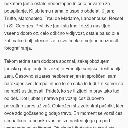
nekatere jame ostale nedostopne in celo nevarne za
potapljanje. Kljub temu nama je uspelo obdelati 6 jam:
Truffe, Marchepied, Trou de Madame, Landenouse, Ressel
in St. Georges. Prvi dve jami sta imeli dežju navkljub
vseeno dobro oz. celo odlično vidljivost, ostale pa so bile
žal malce bolj mlečne, zato sva imela omejene možnosti
fotografiranja.
Tekom tedna sem dodobra spoznal, zakaj obožujem
jamsko potapljanje in zakaj je Francija sanjska destinacija
zanj. Časovno si zares neobremenjen in sproščen; sam
narekuješ svoj tempo, nihče te ne čaka in tudi z nikomer se
ne rabiš usklajevati. Prideš, ko se ti zljubi in prav tako tudi
odideš. Kot ljubitelj narave pri vožnji čez čudovito
pokrajino zares uživaš. Obkrožen si z zelenimi pašniki, kjer
ovce zdolgočaseno glodajo travo. En moment se voziš čez
simpatično francosko vasico, že naslednjega pa pod
impozantnimi pečinami. Obiskuješ čudovite izvire čiste