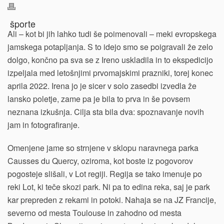
Ali – kot bi jih lahko tudi še poimenovali – meki evropskega
jamskega potapljanja. S to idejo smo se poigravali že zelo
dolgo, končno pa sva se z Ireno uskladila in to ekspedicijo
izpeljala med letošnjimi prvomajskimi prazniki, torej konec
aprila 2022. Irena jo je sicer v solo zasedbi izvedla že
lansko poletje, zame pa je bila to prva in še povsem
neznana izkušnja. Cilja sta bila dva: spoznavanje novih
jam in fotografiranje.
Omenjene jame so strnjene v sklopu naravnega parka
Causses du Quercy, oziroma, kot boste iz pogovorov
pogosteje slišali, v Lot regiji. Regija se tako imenuje po
reki Lot, ki teče skozi park. Ni pa to edina reka, saj je park
kar prepreden z rekami in potoki. Nahaja se na JZ Francije,
severno od mesta Toulouse in zahodno od mesta