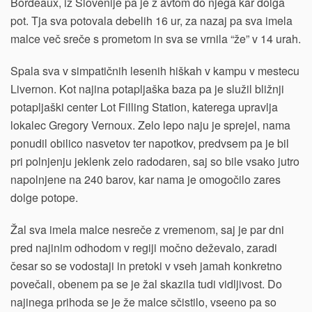
Bordeaux, iz Slovenije pa je z avtom do njega kar dolga
pot. Tja sva potovala debelih 16 ur, za nazaj pa sva imela
malce več sreče s prometom in sva se vrnila “že” v 14 urah.
Spala sva v simpatičnih lesenih hiškah v kampu v mestecu
Livernon. Kot najina potapljaška baza pa je služil bližnji
potapljaški center Lot Filling Station, katerega upravlja
lokalec Gregory Vernoux. Zelo lepo naju je sprejel, nama
ponudil obilico nasvetov ter napotkov, predvsem pa je bil
pri polnjenju jeklenk zelo radodaren, saj so bile vsako jutro
napolnjene na 240 barov, kar nama je omogočilo zares
dolge potope.
Žal sva imela malce nesreče z vremenom, saj je par dni
pred najinim odhodom v regiji močno deževalo, zaradi
česar so se vodostaji in pretoki v vseh jamah konkretno
povečali, obenem pa se je žal skazila tudi vidljivost. Do
najinega prihoda se je že malce sčistilo, vseeno pa so