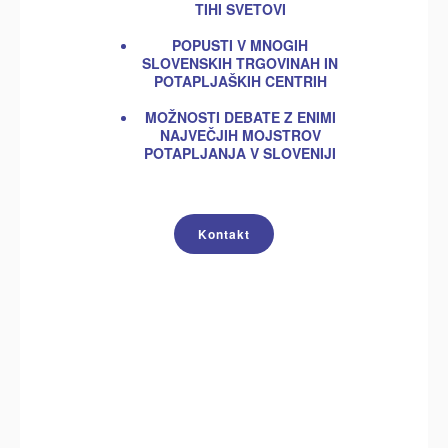
TIHI SVETOVI
POPUSTI V MNOGIH
SLOVENSKIH TRGOVINAH IN
POTAPLJAŠKIH CENTRIH
MOŽNOSTI DEBATE Z ENIMI
NAJVEČJIH MOJSTROV
POTAPLJANJA V SLOVENIJI
Kontakt
Izposoja opreme je na voljo le članom društva.
Prijava novih članov: član postaneš z oddajo
izpolnjene prijavnice (vsak teden v času
društvenih sestankov) in plačilom letne
članarine. Članstvo obnoviš s plačilom letne