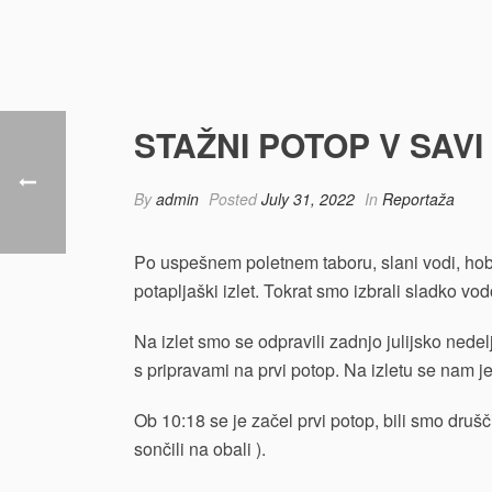
STAŽNI POTOP V SAVI 
By
admin
Posted
July 31, 2022
In
Reportaža
Po uspešnem poletnem taboru, slani vodi, ho
potapljaški izlet. Tokrat smo izbrali sladko vo
Na izlet smo se odpravili zadnjo julijsko nedel
s pripravami na prvi potop. Na izletu se nam je
Ob 10:18 se je začel prvi potop, bili smo drušč
sončili na obali ).