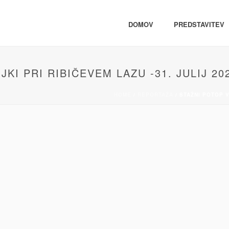
DOMOV
PREDSTAVITEV
JKI PRI RIBIČEVEM LAZU -31. JULIJ 20
HOME
/
REPORTAŽA
/ STAŽNI POTOP V