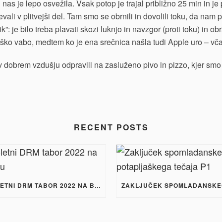
nas je lepo osvežila. Vsak potop je trajal približno 25 min in je 
evali v plitvejši del. Tam smo se obrnili in dovolili toku, da na
k”: je bilo treba plavati skozi luknjo in navzgor (proti toku) in 
 ribiško vabo, medtem ko je ena srečnica našla tudi Apple uro – 
v dobrem vzdušju odpravili na zasluženo pivo in pizzo, kjer smo 
RECENT POSTS
POLETNI DRM TABOR 2022 NA BRAČU