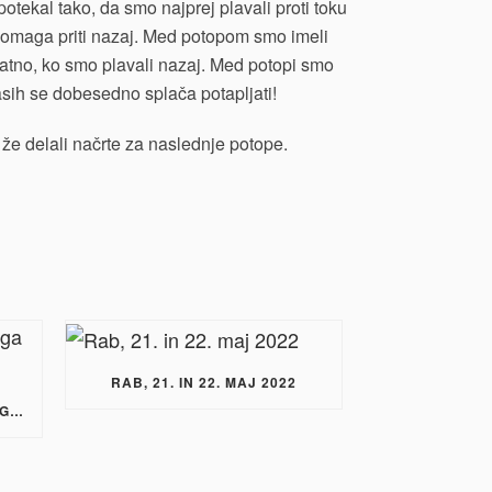
potekal tako, da smo najprej plavali proti toku
m pomaga priti nazaj. Med potopom smo imeli
obratno, ko smo plavali nazaj. Med potopi smo
včasih se dobesedno splača potapljati!
že delali načrte za naslednje potope.
RAB, 21. IN 22. MAJ 2022
ZAKLJUČEK SPOMLADANSKEGA POTAPLJAŠKEGA TEČAJA P1