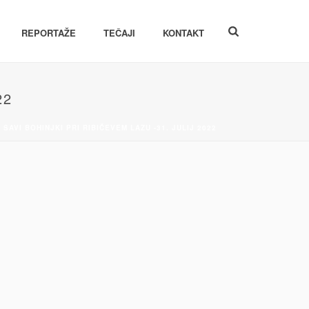
REPORTAŽE
TEČAJI
KONTAKT
22
 SAVI BOHINJKI PRI RIBIČEVEM LAZU -31. JULIJ 2022