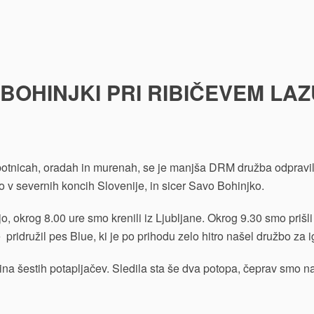
BOHINJKI PRI RIBIČEVEM LAZU
botnicah, oradah in murenah, se je manjša DRM družba odpravi
do v severnih koncih Slovenije, in sicer Savo Bohinjko.
jo, okrog 8.00 ure smo krenili iz Ljubljane. Okrog 9.30 smo prišl
 pridružil pes Blue, ki je po prihodu zelo hitro našel družbo za i
ina šestih potapljačev. Sledila sta še dva potopa, čeprav smo na 