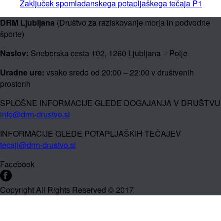
Zaključek spomladanskega potapljaškega tečaja P1
DRM Ljubljana
(Društvo za raziskovanje morja in podvodne
športe)
Naslov:
Sneberska cesta 102, 1260 Ljubljana – Polje
Uradne ure:
vsako sredo od 20:00 – 22:00 v društvenih
prostorih
SPLOŠNE INFORMACIJE GLEDE DOGAJANJA V DRUŠTVU
info@drm-drustvo.si
INFORMACIJE GLEDE POTAPLJAŠKIH TEČAJEV
tecaji@drm-drustvo.si
Facebook
Copyright All Rights Reserved © 2017