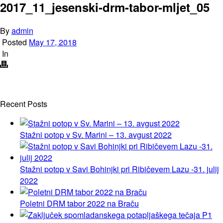
2017_11_jesenski-drm-tabor-mljet_05
By
admin
Posted
May 17, 2018
In
Recent Posts
Stažni potop v Sv. Marini – 13. avgust 2022
Stažni potop v Savi Bohinjki pri Ribičevem Lazu -31. julij
2022
Poletni DRM tabor 2022 na Braču