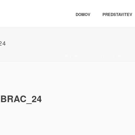
DOMOV
PREDSTAVITEV
24
HOME
/
UNCATEGORIZED
/
POLETNI DRM T
-BRAC_24