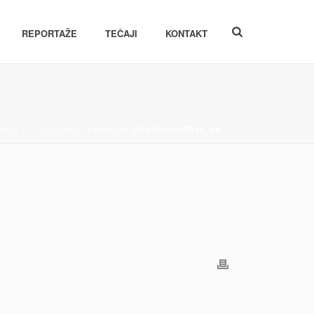
REPORTAŽE
TEČAJI
KONTAKT
ABOR 2017 NA BRAČU
/ 2017_07_DRM-TABOR-BRAC_24