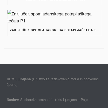
ZAKLJUČEK SPOMLADANSKEGA POTAPLJAŠKEGA TEČAJA P1
DRM Ljubljana
(Društvo za raziskovanje morja in podvodne
športe)
Naslov:
Sneberska cesta 102, 1260 Ljubljana – Polje