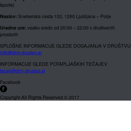
športe)
Naslov:
Sneberska cesta 102, 1260 Ljubljana – Polje
Uradne ure:
vsako sredo od 20:00 – 22:00 v društvenih
prostorih
SPLOŠNE INFORMACIJE GLEDE DOGAJANJA V DRUŠTVU
info@drm-drustvo.si
INFORMACIJE GLEDE POTAPLJAŠKIH TEČAJEV
tecaji@drm-drustvo.si
Facebook
Copyright All Rights Reserved © 2017