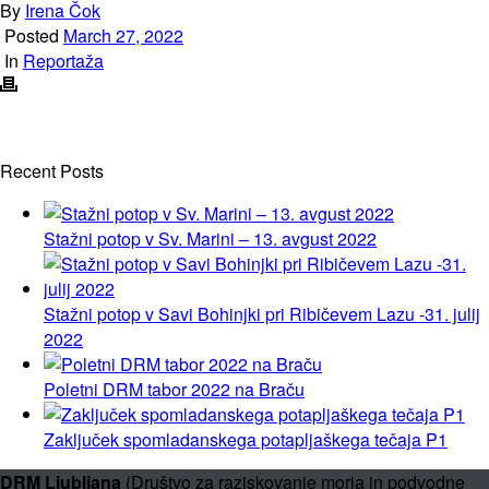
By
Irena Čok
Posted
March 27, 2022
In
Reportaža
Recent Posts
Stažni potop v Sv. Marini – 13. avgust 2022
Stažni potop v Savi Bohinjki pri Ribičevem Lazu -31. julij
2022
Poletni DRM tabor 2022 na Braču
Zaključek spomladanskega potapljaškega tečaja P1
DRM Ljubljana
(Društvo za raziskovanje morja in podvodne