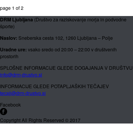
page
1
of
2
DRM Ljubljana
(Društvo za raziskovanje morja in podvodne
športe)
Naslov:
Sneberska cesta 102, 1260 Ljubljana – Polje
Uradne ure:
vsako sredo od 20:00 – 22:00 v društvenih
prostorih
SPLOŠNE INFORMACIJE GLEDE DOGAJANJA V DRUŠTVU
info@drm-drustvo.si
INFORMACIJE GLEDE POTAPLJAŠKIH TEČAJEV
tecaji@drm-drustvo.si
Facebook
Copyright All Rights Reserved © 2017