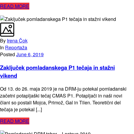
READ MORE
By
Irena Čok
In
Reportaža
Posted
June 6, 2019
Zaključek pomladanskega P1 tečaja in stažni
vikend
Od 13. do 26. maja 2019 je na DRM-ju potekal pomladanski
začetni potapljaški tečaj CMAS P1. Potapljači in naši novi
člani so postali Mojca, Primož, Gal in Tilen. Teoretični del
tečaja je potekal [...]
READ MORE